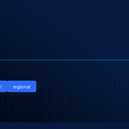
l
regional