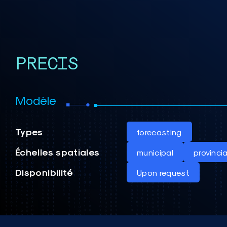
PRECIS
Modèle
Types
forecasting
Échelles spatiales
municipal
provincia
Disponibilité
Upon request