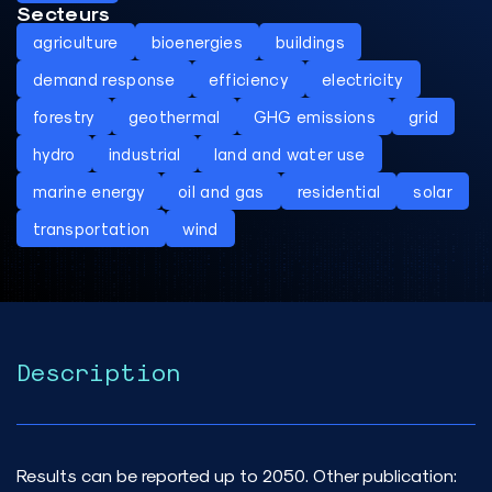
Secteurs
agriculture
bioenergies
buildings
demand response
efficiency
electricity
forestry
geothermal
GHG emissions
grid
hydro
industrial
land and water use
marine energy
oil and gas
residential
solar
transportation
wind
Description
Results can be reported up to 2050. Other publication: