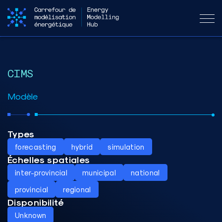
CIMS
Modèle
Types
forecasting
hybrid
simulation
Échelles spatiales
inter-provincial
municipal
national
provincial
regional
Disponibilité
Unknown