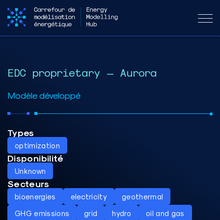
EDC proprietary – Aurora
Modèle développé
Types
optimization
Disponibilité
Unknown
Secteurs
bioenergies
electricity
geothermal
GHG emissions
grid
hydro
oil and gas