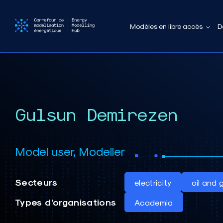
Modèles en libre accès
D
Gulsun Demirezen
Model user, Modeller
Secteurs
electricity
oil and 
Types d’organisations
Academia