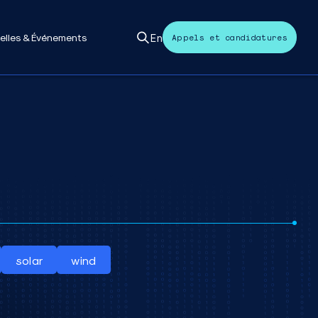
En
elles & Événements
Appels et candidatures
solar
wind