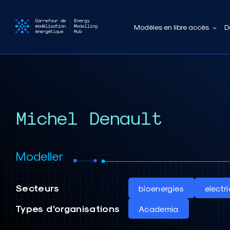
Modèles en libre accès
D
Michel Denault
Modeller
Secteurs
bioenergies
electri
Types d’organisations
Academia