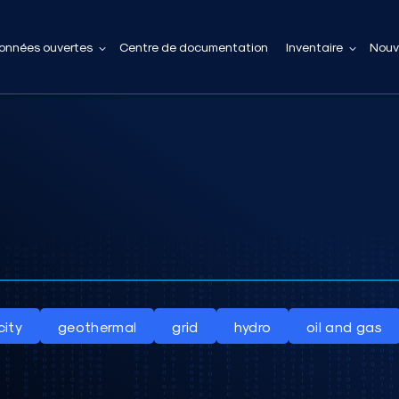
onnées ouvertes
Centre de documentation
Inventaire
Nouv
city
geothermal
grid
hydro
oil and gas